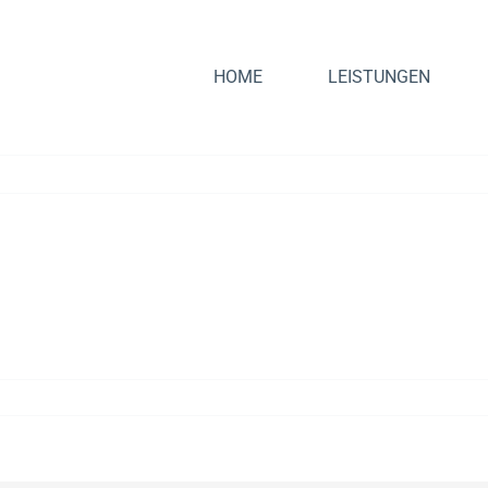
HOME
LEISTUNGEN
accumsan nulla ut sagittis tristique. Morbi a sollicitudin
massa gravida accumsan. Suspendisse finibus commodo ar
e pellentesque a. Morbi vel cursus odio, at interdum lo