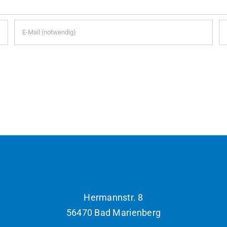
m Browser speichern, bis ich wieder kommentiere.
Hermannstr. 8
56470 Bad Marienberg