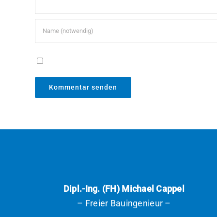
Meinen Namen, E-Mail und Website in diese
Dipl.-Ing. (FH) Michael Cappel
– Freier Bauingenieur –