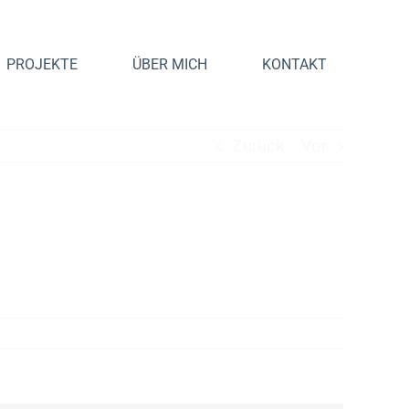
PROJEKTE
ÜBER MICH
KONTAKT
Zurück
Vor
 dui, quis tincidunt purus. Pellentesque eu
cu, sed dapibus enim tincidunt in.
rem. Pellentesque vitae eros sapien.